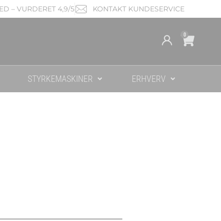
D – VURDERET 4,9/5
KONTAKT KUNDESERVICE
Cart
0
STYRKEMASKINER
ERHVERV