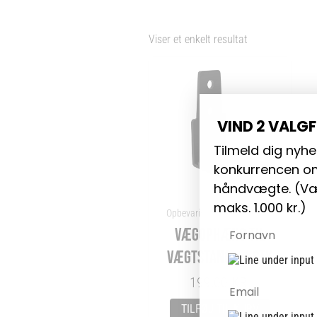
Viser et enkelt resultat
VIND 2 VALG
Tilmeld dig nyhe
konkurrencen om
håndvægte. (
Væ
maks. 1.000 kr.)
Opbevaring til Vægtstænger
Navn
VÆGOPHÆNG TIL
VÆGTSTANG – 1 STK
Email
199,00
KR.
TILFØJ TIL KURV