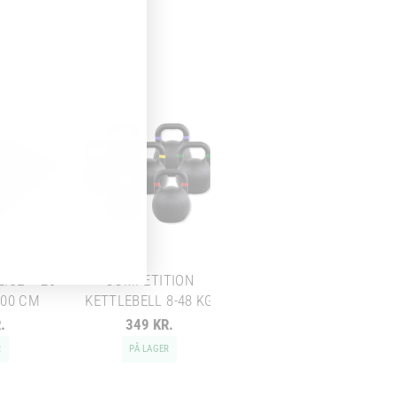
HEXAGON HÅNDVÆGT -
DUMBBELL - 15 KG
ISE – 20
COMPETITION
100 CM
KETTLEBELL 8-48 KG
Chat med os
.
349 KR.
319 KR.
Svar inden for sekunder
R
PÅ LAGER
PÅ LAGER
🏋️