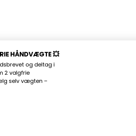
FRIE HÅNDVÆGTE 💥
dsbrevet og deltag i
 2 valgfrie
lg selv vægten –