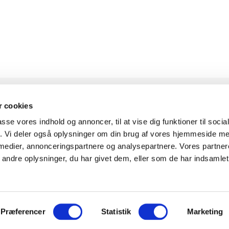
 cookies
passe vores indhold og annoncer, til at vise dig funktioner til soci
KONTAKT
INFOR
fik. Vi deler også oplysninger om din brug af vores hjemmeside m
 medier, annonceringspartnere og analysepartnere. Vores partne
ndre oplysninger, du har givet dem, eller som de har indsamlet 
Knudlundvej 24, 8653
Om Fitn
Them
Komplet
30
88 63 88 62
0
Showr
Præferencer
Statistik
Marketing
Kundeservice@fitness360.dk
Finansi
t i