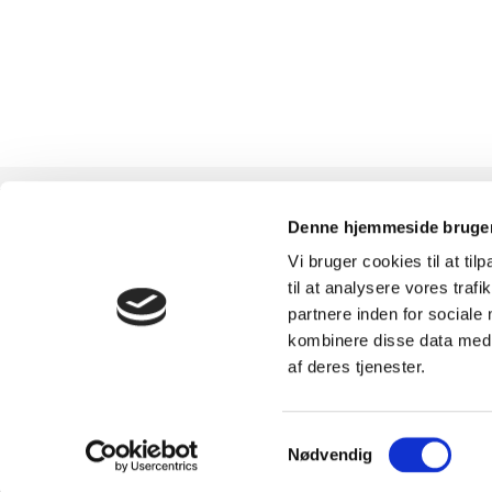
Denne hjemmeside bruger
Vi bruger cookies til at til
TILMELD
SHOWROOM &
til at analysere vores tra
partnere inden for sociale
NYHEDSBREVET
AFHENTNING
kombinere disse data med a
af deres tjenester.
Få nyheder, tips og tilbud
Man-tors: 08:30 - 15:
smidt direkte i indbakken
Fredag: 08:30 - 15:0
Samtykkevalg
Nødvendig
– før alle andre. Ingen
Helligdage: Lukket
spam, kun styrke!
Showroomet er åben