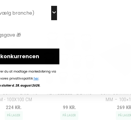
i konkurrencen
rer du at modtage markedsføring via
vores privatlivspolitik
her
.
slutter d. 28. august 2026.
 GUMMIFLISE - 15
KETTLEBELL - 2-24 KG
SORT GUMMIFL
M - 100X100 CM
MM – 100×
224 KR.
99 KR.
269 KR
PÅ LAGER
PÅ LAGER
PÅ LAGE