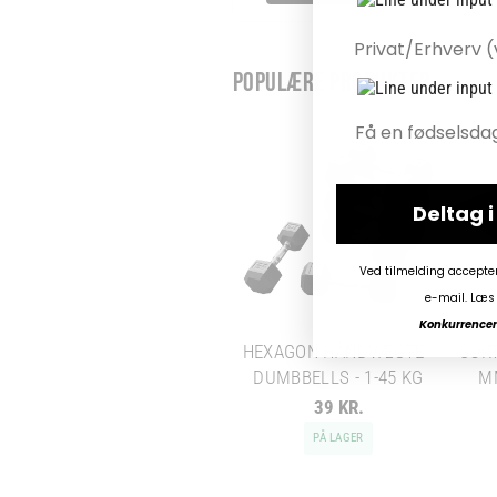
POPULÆRE PRODUKTER
Deltag 
Ved tilmelding accepte
e-mail. Læs 
Konkurrencen 
HEXAGON HÅNDVÆGTE -
SORT
DUMBBELLS - 1-45 KG
M
39 KR.
PÅ LAGER