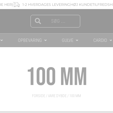
RE HER)
1-2 HVERDAGES LEVERING
HØJ KUNDETILFREDSHE
Search
Search
OPBEVARING
GULVE
CARDIO
100 MM
FORSIDE
/ VARE DYBDE / 100 MM