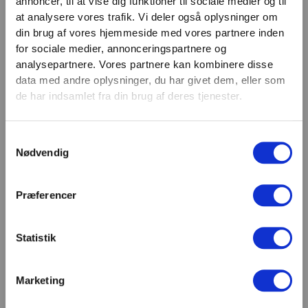
annoncer, til at vise dig funktioner til sociale medier og til
VIND 2 VALGFRIE HÅNDVÆGTE 💥
at analysere vores trafik. Vi deler også oplysninger om
Email
Tilmeld dig nyhedsbrevet og deltag i
din brug af vores hjemmeside med vores partnere inden
TILMELD
konkurrencen om 2 valgfrie
for sociale medier, annonceringspartnere og
analysepartnere. Vores partnere kan kombinere disse
håndvægte. (
Vælg selv vægten –
SHOWROOM & AFHENTNING
data med andre oplysninger, du har givet dem, eller som
maks. 1.000 kr.)
de har indsamlet fra din brug af deres tjenester.
Navn
Man-tors: 08:30 - 15:30
Fredag: 08:30 - 15:00
Samtykkevalg
Email
Nødvendig
Helligdage: Lukket
Showroomet er åbent i samme periode. Kontakt os
gerne inden besøg.
Præferencer
Du kan kontakte os på mail
kundeservice@fitness360.dk, som vi besvarer inden
for 2 hverdage.
Statistik
Marketing
Deltag i konkurrencen