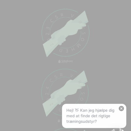
Chat med os
Svar inden for sekunder
🏋️
Hej! Hvad kan jeg hjælpe med?
Stil mig et spørgsmål om vores produkter,
levering eller returnering — jeg er klar!
🚚
Hvad koster fragt, og hvor hurtigt leverer I?
📦
Har I gratis fragt?
❤️
Kan I lave et tilbud?
Hej! 👋 Kan jeg hjælpe dig
med at finde det rigtige
træningsudstyr?