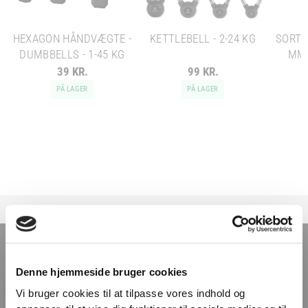
HEXAGON HÅNDVÆGTE -
KETTLEBELL - 2-24 KG
SORT 
DUMBBELLS - 1-45 KG
MM 
39 KR.
99 KR.
PÅ LAGER
PÅ LAGER
TILMELD NYHEDSBREVET
Denne hjemmeside bruger cookies
Få nyheder, tips og tilbud smidt direkte i indbakken
Vi bruger cookies til at tilpasse vores indhold og
– før alle andre. Ingen spam, kun styrke!