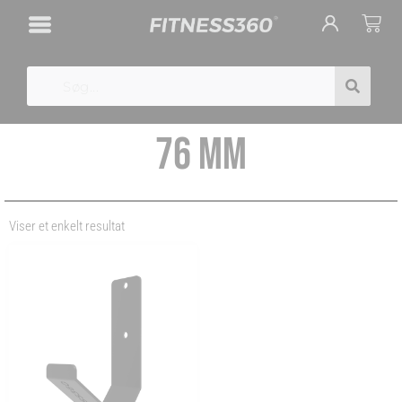
Gå
Cart
til
indholdet
Search
76 MM
Viser et enkelt resultat