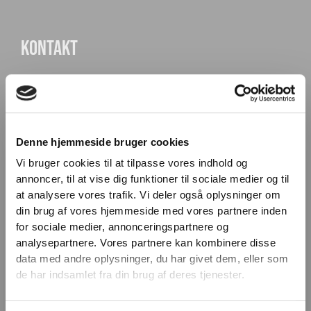
KONTAKT
Knudlundvej 24, 8653 Them
88 63 88 62
Kundeservice@fitness360.dk
Denne hjemmeside bruger cookies
CVR 36699191
Vi bruger cookies til at tilpasse vores indhold og
annoncer, til at vise dig funktioner til sociale medier og til
MH Sports Gear ApS
VIND 2 VALGFRIE HÅNDVÆGTE 💥
at analysere vores trafik. Vi deler også oplysninger om
Tilmeld dig nyhedsbrevet og deltag i
din brug af vores hjemmeside med vores partnere inden
INFORMATION
konkurrencen om 2 valgfrie
for sociale medier, annonceringspartnere og
analysepartnere. Vores partnere kan kombinere disse
håndvægte. (
Vælg selv vægten –
data med andre oplysninger, du har givet dem, eller som
maks. 1.000 kr.)
Om Fitness360.dk
de har indsamlet fra din brug af deres tjenester.
Navn
Komplet løsning