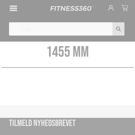
Gå
Cart
til
indholdet
Search
1455 MM
TILMELD NYHEDSBREVET