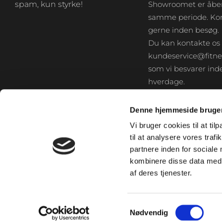
spam, kun styrke!
Showroomet er åben
samme periode. Kon
gerne inden besøg.
Du kan kontakte os
kundeservice@fitne
som vi besvarer inde
hverdage.
Denne hjemmeside bruger
Vi bruger cookies til at til
til at analysere vores tra
partnere inden for sociale
kombinere disse data med a
af deres tjenester.
Samtykkevalg
Nødvendig
© FITNESS360.DK – 2026