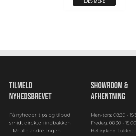
LÆS MERE
TILMELD
SHOWROOM &
NYHEDSBREVET
AFHENTNING
Få nyheder, tips og tilbud
Man-tors: 08:30 - 15:
smidt direkte i indbakken
Fredag: 08:30 - 15:0
– før alle andre. Ingen
Helligdage: Lukket