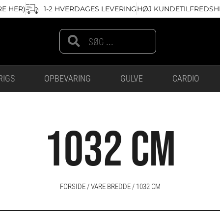
RE HER)
1-2 HVERDAGES LEVERING
HØJ KUNDETILFREDSHE
Search
Search
RIGS
OPBEVARING
GULVE
CARDIO
1032 CM
FORSIDE
/ VARE BREDDE / 1032 CM