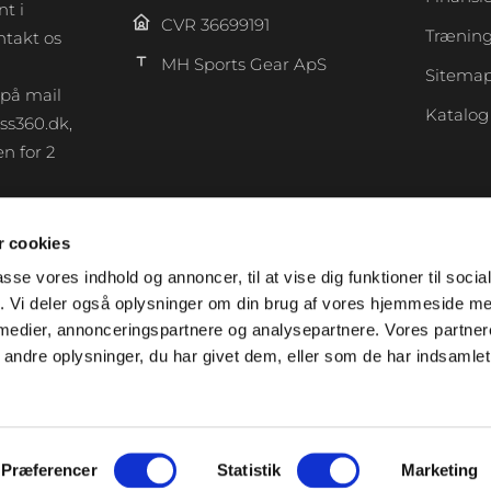
t i
CVR 36699191
Træning
takt os
MH Sports Gear ApS
Sitema
 på mail
Katalog
ss360.dk,
n for 2
 cookies
F
a
passe vores indhold og annoncer, til at vise dig funktioner til soci
c
fik. Vi deler også oplysninger om din brug af vores hjemmeside m
e
 medier, annonceringspartnere og analysepartnere. Vores partne
b
ndre oplysninger, du har givet dem, eller som de har indsamlet 
o
o
k
-
Præferencer
Statistik
Marketing