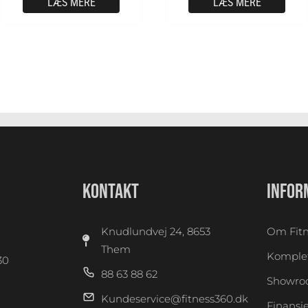
LÆS MERE
LÆS MERE
KONTAKT
INFOR
Knudlundvej 24, 8653
Om Fitn
Them
Komplet
30
88 63 88 62
0
Showr
Kundeservice@fitness360.dk
Finansi