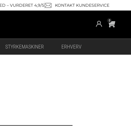
D – VURDERET 4,9/5
KONTAKT KUNDESERVICE
Cart
0
STYRKEMASKINER
ERHVERV