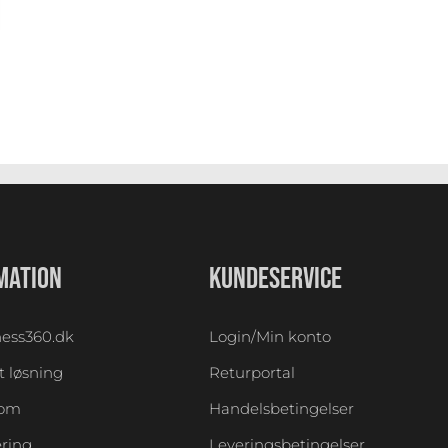
MATION
KUNDESERVICE
ess360.dk
Login/Min konto
 løsning
Returportal
oom
Handelsbetingelser
ering
Leveringsbetingelser